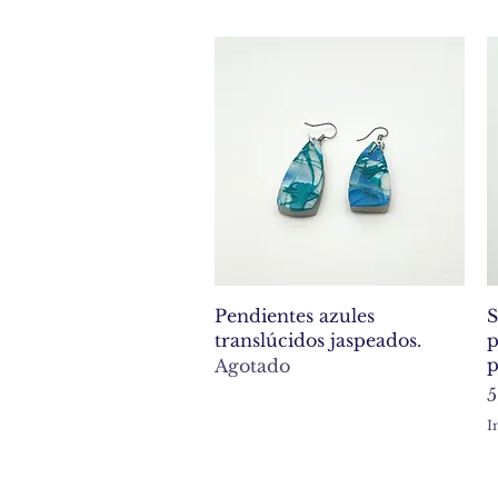
Vista rápida
Pendientes azules
S
translúcidos jaspeados.
p
p
Agotado
P
5
I