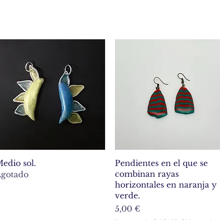
Vista rápida
Vista rápida
edio sol.
Pendientes en el que se
combinan rayas
gotado
horizontales en naranja y
verde.
Precio
5,00 €