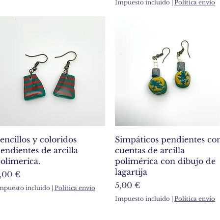
Impuesto incluido
|
Política envío
Vista rápida
Vista rápida
encillos y coloridos
Simpáticos pendientes co
endientes de arcilla
cuentas de arcilla
olimerica.
polimérica con dibujo de
lagartija
recio
,00 €
Precio
5,00 €
mpuesto incluido
|
Política envío
Impuesto incluido
|
Política envío