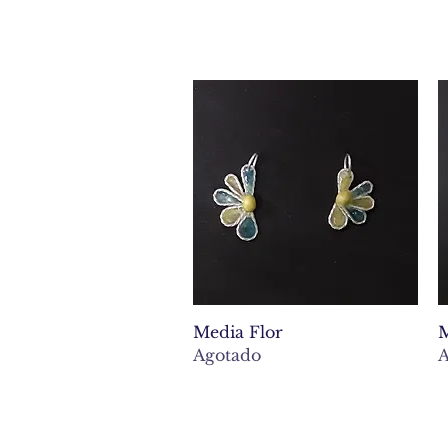
Vista rápida
Media Flor
M
Agotado
A