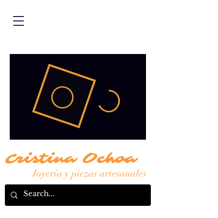
Cristina Ochoa
Joyería y piezas artesanales