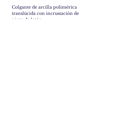
Colgante de arcilla polimérica
translúcida con incrustación de
pieza de latón.
Política de privacidad y política de cookies
Términos y condiciones generales de uso
Contacto
© 2016/2025
. Diseñado por Cristina Martín Ochoa.
Todos los derechos reservados.