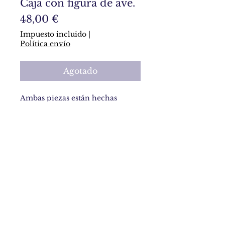
Caja con figura de ave.
Precio
48,00 €
Impuesto incluido
|
Política envío
Agotado
Ambas piezas están hechas
enteramente de arcilla
polimérica. La caja tiene aspecto
envejecido (pátina).
Política de privacidad y política de cookies
Términos y condiciones generales de uso
Contacto
© 2016/2025
. Diseñado por Cristina Martín Ochoa.
Todos los derechos reservados.