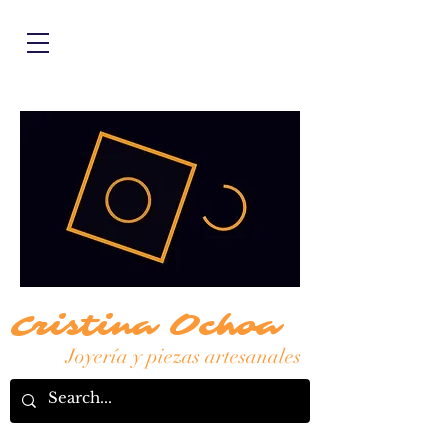
Cristina Ochoa
Joyería y piezas artesanales