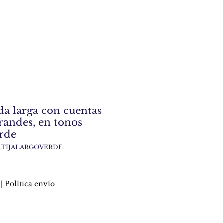
da larga con cuentas
randes, en tonos
erde
RTIJALARGOVERDE
o
|
Política envío