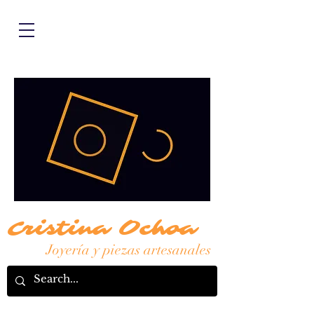
Cristina Ochoa
Joyería y piezas artesanales