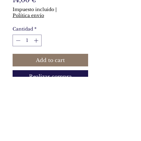
14,00 €
Impuesto incluido
|
Política envío
Cantidad
*
Add to cart
Realizar compra
Corazón / mosaico de arcilla
polimérica. 3 x 3 centímetros
Política de privacidad y política de cookies
Términos y condiciones generales de uso