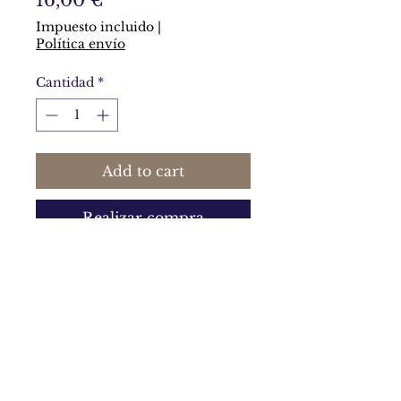
16,00 €
Impuesto incluido
|
Política envío
Cantidad
*
Add to cart
Realizar compra
Colgante de 7 x 3 cm hecho con
arcilla polimérica perlada.
Política de privacidad y política de cookies
Términos y condiciones generales de uso