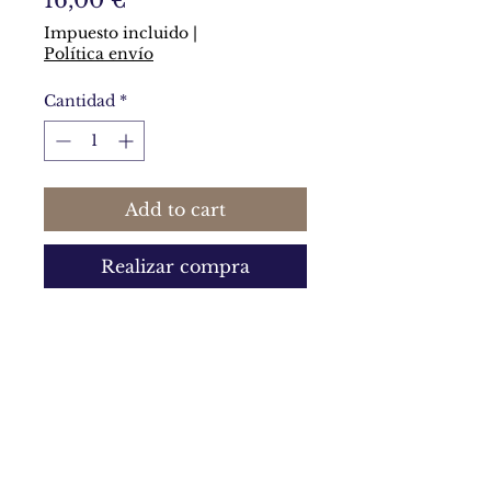
16,00 €
Impuesto incluido
|
Política envío
Cantidad
*
Add to cart
Realizar compra
De arcilla polimérica perlada de
7 x 3 cm, en tonos magenta,
violetas y naranja. Es
espectacular.
Política de privacidad y política de cookies