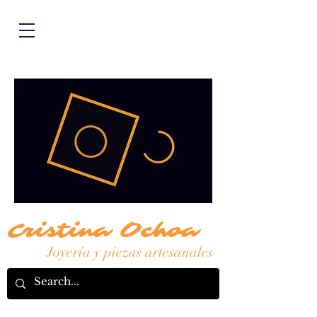
Cristina Ochoa
Joyería y piezas artesanales