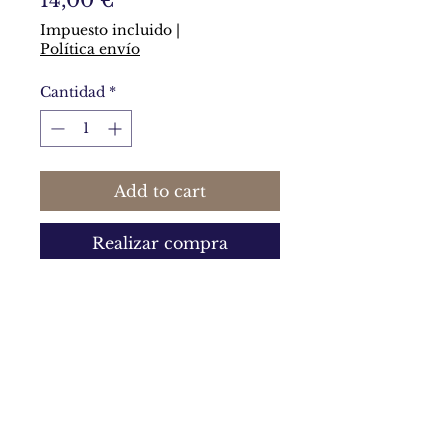
14,00 €
Impuesto incluido
|
Política envío
Cantidad
*
Add to cart
Realizar compra
Pieza de 6,5 x 5 cm hecha de
arcilla polimérica acabado
imitando la cerámica.
Política de privacidad y política de cookies