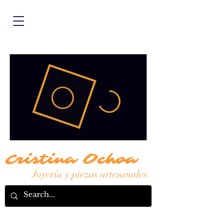
Cristina Ochoa
Joyería y piezas artesanales