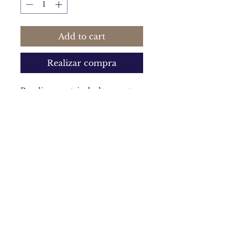
Add to cart
Realizar compra
Peculiar montaje de dos cuentas
huecas de arcilla polimérica.
Piezas de 7 x 5 cm.
Política de privacidad y política de cookies
Términos y condiciones generales de uso
Contacto
© 2016/2025
. Diseñado por Cristina Martín Ochoa.
Todos los derechos reservados.