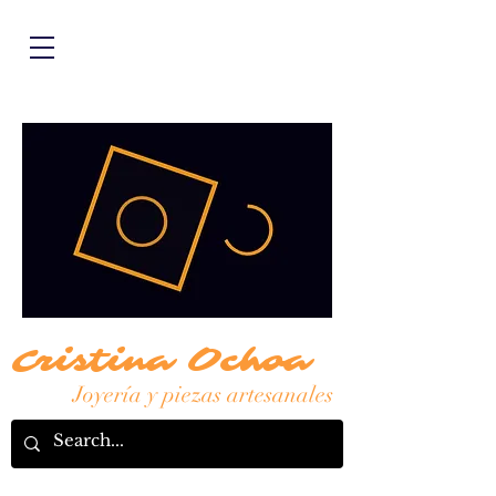
Cristina Ochoa
Joyería y piezas artesanales