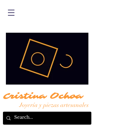
Cristina Ochoa
Joyería y piezas artesanales