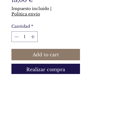
13,00 €
Impuesto incluido
|
Política envío
Cantidad
*
Add to cart
Realizar compra
Pieza de 3 x 1,5 centímetros
hecha con arcilla polimérica
perlada en tonos turquesas.
Política de privacidad y política de cookies