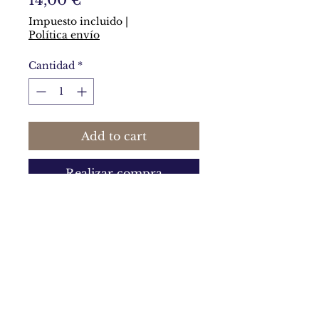
14,00 €
Impuesto incluido
|
Política envío
Cantidad
*
Add to cart
Realizar compra
Arcilla craquelada en tonos
turquesas oscuros.
Política de privacidad y política de cookies
Términos y condiciones generales de uso