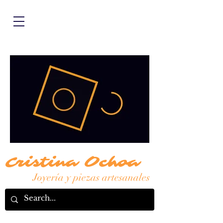
Cristina Ochoa
Joyería y piezas artesanales