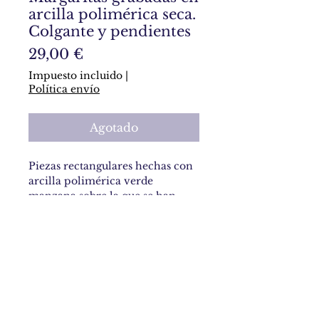
arcilla polimérica seca.
Colgante y pendientes
Precio
29,00 €
Impuesto incluido
|
Política envío
Agotado
Piezas rectangulares hechas con
arcilla polimérica verde
manzana sobre la que se han
grabado unas margararitas. Los
huecos dejados por el grabado, se
han rellenado con polvos de
arcilla polimérica amarilla.
Política de privacidad y política de cookies