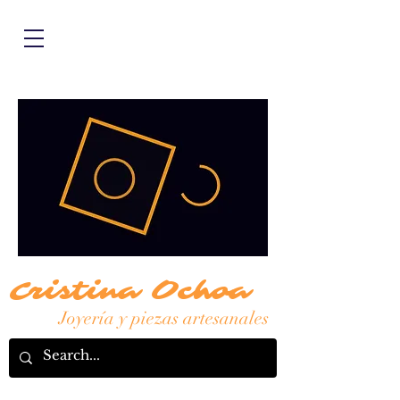
Cristina Ochoa
Joyería y piezas artesanales